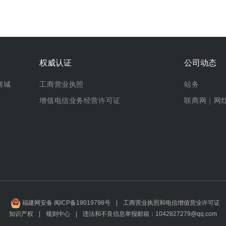
权威认证
公司动态
商城
工商营业执照
站务
增值电信业务经营许可证
联商网｜网
福建网安备 闽ICP备19019798号
|
工商营业执照和电信增值营业许可证
知识产权
|
规则中心
|
违法和不良信息举报邮箱：1042827279@qq.com